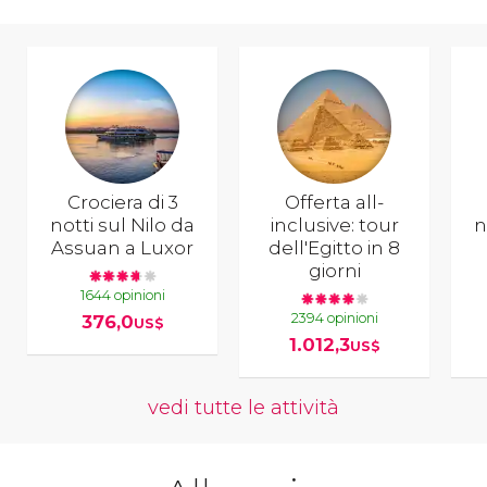
Crociera di 3
Offerta all-
notti sul Nilo da
inclusive: tour
n
Assuan a Luxor
dell'Egitto in 8
giorni
1644 opinioni
2394 opinioni
376,0
US$
1.012,3
US$
vedi tutte le attività