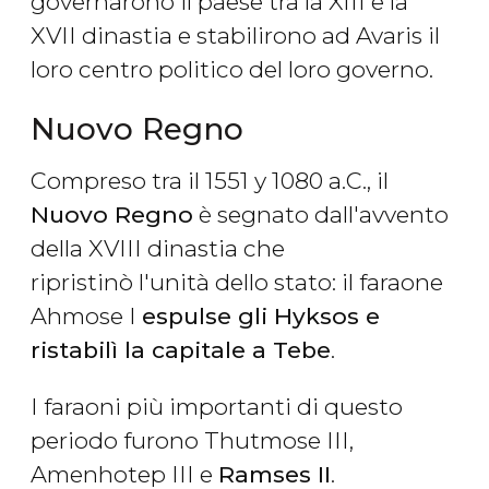
governarono il paese tra la XIII e la
XVII dinastia e stabilirono ad Avaris il
loro centro politico del loro governo.
Nuovo Regno
Compreso tra il 1551 y 1080 a.C., il
Nuovo Regno
è segnato dall'avvento
della XVIII dinastia che
ripristinò l'unità dello stato: il faraone
Ahmose I
espulse gli Hyksos e
ristabilì la capitale a Tebe
.
I faraoni più importanti di questo
periodo furono Thutmose III,
Amenhotep III e
Ramses II
.