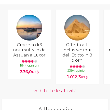
Crociera di 3
Offerta all-
notti sul Nilo da
inclusive: tour
Assuan a Luxor
dell'Egitto in 8
giorni
1644 opinioni
2394 opinioni
376,0
US$
1.012,3
US$
vedi tutte le attività