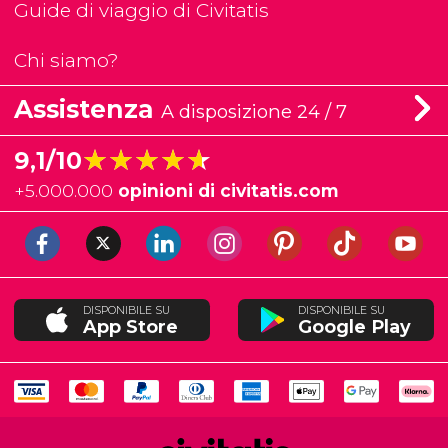
Guide di viaggio di Civitatis
Chi siamo?
Assistenza
A disposizione 24 / 7
★★★★★
★★★★★
9,1/10
+
5.000.000
opinioni di civitatis.com
DISPONIBILE SU
DISPONIBILE SU
App Store
Google Play