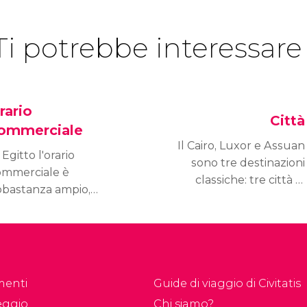
Ti potrebbe interessare
rario
Città
ommerciale
Il Cairo, Luxor e Assuan
 Egitto l'orario
sono tre destinazioni
ommerciale è
classiche: tre città di
bbastanza ampio,
grande peso culturale e
rciò non avrete
turistico che non
oblemi a visitare i
possono
oghi di interesse
assolutamente mancare
ristico al mattino e
in un viaggio in Egitto.
dicare il pomeriggio
menti
Guide di viaggio di Civitatis
lo shopping.
eggio
Chi siamo?