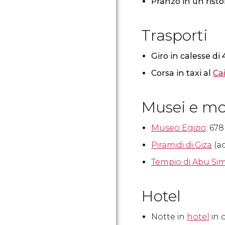
Pranzo in un risto
Trasporti
Giro in calesse di 
Corsa in taxi al
Ca
Musei e m
Museo Egizio
: 678
Piramidi di Giza
(ac
Tempio di Abu Si
Hotel
Notte in
hotel
in 