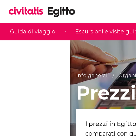
Guida di viaggio
Escursioni e visite gu
Info generali
Organiz
Prezzi
I
prezzi in Egitt
comparati con que