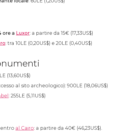
rante locale
: 60
LE
(1,20
US$
)
4 ore a
Luxor
: a partire da 15
€
(17,33
US$
)
iro
: tra 10
LE
(0,20
US$
) e 20
LE
(0,40
US$
)
onumenti
LE
(13,60
US$
)
cesso al sito archeologico): 900
LE
(18,06
US$
)
mbel
: 255
LE
(5,11
US$
)
centro
al Cairo
:
a partire da 40
€
(46,23
US$
).