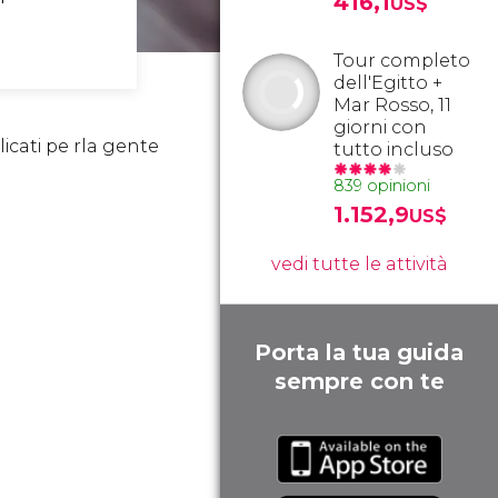
416,1
US$
Tour completo
dell'Egitto +
Mar Rosso, 11
giorni con
licati pe rla gente
tutto incluso
839 opinioni
1.152,9
US$
vedi tutte le attività
Porta la tua guida
sempre con te