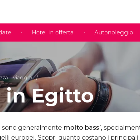
idate
Hotel in offerta
Autonoleggio
za il viaggio
 in Egitto
o
sono generalmente
molto bassi
, specialmen
lli europei. Scopri quanto costano i principali