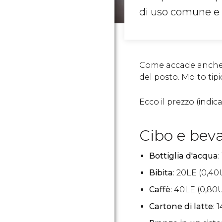
di uso comune e c
Come accade anche in 
del posto. Molto tip
Ecco il prezzo (indic
Cibo e bev
Bottiglia d'acqua
:
Bibita
: 20
LE
(0,40
Caffè
: 40
LE
(0,80
Cartone di latte
: 1