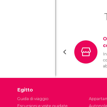
O
c
In
c
a
pe
pr
lu
Egitto
tu
de
Guida di viaggio
Apparta
al
Escursioni e visite guidate
Autonol