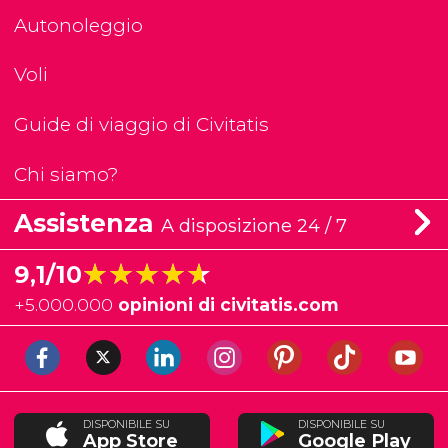
Autonoleggio
Voli
Guide di viaggio di Civitatis
Chi siamo?
Assistenza
A disposizione 24 / 7
★★★★★
★★★★★
9,1/10
+
5.000.000
opinioni di civitatis.com
DISPONIBILE SU
DISPONIBILE SU
App Store
Google Play