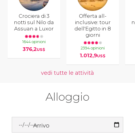
Crociera di 3
Offerta all-
notti sul Nilo da
inclusive: tour
n
Assuan a Luxor
dell'Egitto in 8
giorni
1644 opinioni
2394 opinioni
376,2
US$
1.012,9
US$
vedi tutte le attività
Alloggio
Arrivo