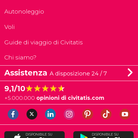
Autonoleggio
Voli
Guide di viaggio di Civitatis
Chi siamo?
Assistenza
A disposizione 24 / 7
★★★★★
★★★★★
9,1/10
+
5.000.000
opinioni di civitatis.com
DISPONIBILE SU
DISPONIBILE SU