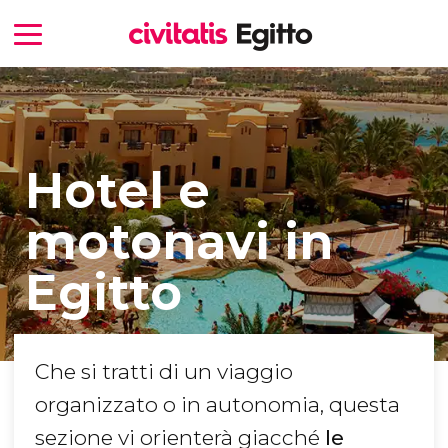
Hotel e
motonavi in
Egitto
Che si tratti di un viaggio
organizzato o in autonomia, questa
sezione vi orienterà giacché
le