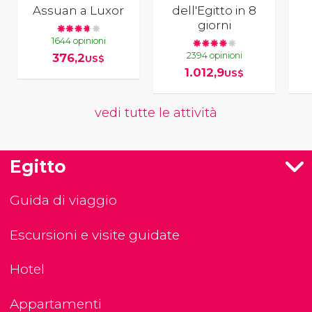
Assuan a Luxor
dell'Egitto in 8
giorni
1644 opinioni
2394 opinioni
376,2
US$
1.012,9
US$
vedi tutte le attività
Egitto
Guida di viaggio
Escursioni e visite guidate
Hotel
Appartamenti