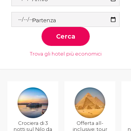
Partenza
Cerca
Trova gli hotel più economici
Crociera di 3
Offerta all-
notti sul Nilo da
inclusive: tour
n